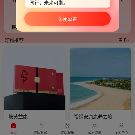
明德畅聊
健康档案
明德甄选
积分专区
同行，未来可期。
咨询热线：0551-67163646。
关闭公告
明德康盛运营部
健康产品
健康科技
2026年5月25日
最新版本：
好物推荐

更多
更新内容：
忽略升级
立刻升级
岐黄益康
福禄安康康养之旅
2940.00
2800.00
首页
健康管家
健康娱乐
公司资讯
个人中心