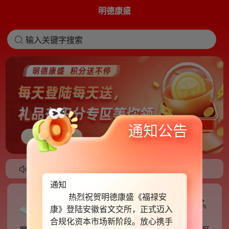
明德康盛
输入关键字搜索
通知公告

盛app隆重上线！
2025健康中国明德康盛在行动！
通知
热烈祝贺明德康盛《福禄安
康》登陆安徽省文交所，正式迈入
合规化资本市场新阶段。放心携手